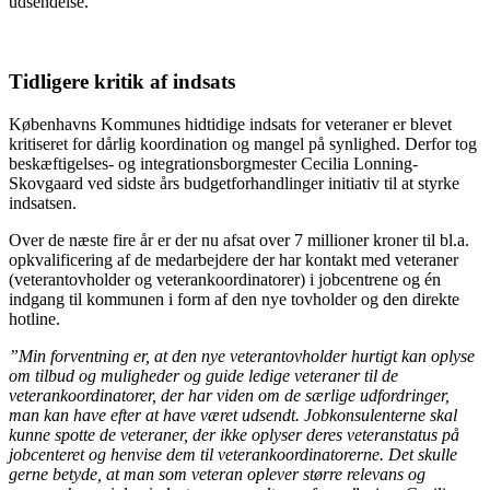
udsendelse.
Tidligere kritik af indsats
Københavns Kommunes hidtidige indsats for veteraner er blevet
kritiseret for dårlig koordination og mangel på synlighed. Derfor tog
beskæftigelses- og integrationsborgmester Cecilia Lonning-
Skovgaard ved sidste års budgetforhandlinger initiativ til at styrke
indsatsen.
Over de næste fire år er der nu afsat over 7 millioner kroner til bl.a.
opkvalificering af de medarbejdere der har kontakt med veteraner
(veterantovholder og veterankoordinatorer) i jobcentrene og én
indgang til kommunen i form af den nye tovholder og den direkte
hotline.
”Min forventning er, at den nye veterantovholder hurtigt kan oplyse
om tilbud og muligheder og guide ledige veteraner til de
veterankoordinatorer, der har viden om de særlige udfordringer,
man kan have efter at have været udsendt. Jobkonsulenterne skal
kunne spotte de veteraner, der ikke oplyser deres veteranstatus på
jobcenteret og henvise dem til veterankoordinatorerne. Det skulle
gerne betyde, at man som veteran oplever større relevans og