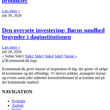
produkter
Læs mere »
juli 30, 2026
Den oversete investering: Børns sundhed
begynder i daginstitutionen
Læs mere »
juli 28, 2026
« Sidste
Side
1
Side
2
Side
3
Side
4
Side
5
Næste »
Kommunalt.dk giver masser af inspiration til dig, der gerne vil sælge
til kommuner og det offentlige. Vi skriver artikler, arrangerer kurser
og events samt yder målrettet konsulentbistand til at komme ind på
det kommunale marked.
NAVIGATION
Nyheder
Årshjul
Politik