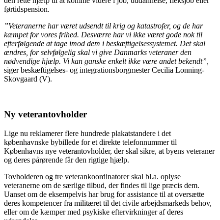
den rette hjælp til at komme videre i job, uddannelse, fleksjob eller
førtidspension.
”Veteranerne har været udsendt til krig og katastrofer, og de har
kæmpet for vores frihed. Desværre har vi ikke været gode nok til
efterfølgende at tage imod dem i beskæftigelsessystemet. Det skal
ændres, for selvfølgelig skal vi give Danmarks veteraner den
nødvendige hjælp. Vi kan ganske enkelt ikke være andet bekendt”,
siger beskæftigelses- og integrationsborgmester Cecilia Lonning-
Skovgaard (V).
Ny veterantovholder
Lige nu reklamerer flere hundrede plakatstandere i det
københavnske bybillede for et direkte telefonnummer til
Københavns nye veterantovholder, der skal sikre, at byens veteraner
og deres pårørende får den rigtige hjælp.
Tovholderen og tre veterankoordinatorer skal bl.a. oplyse
veteranerne om de særlige tilbud, der findes til lige præcis dem.
Uanset om de eksempelvis har brug for assistance til at oversætte
deres kompetencer fra militæret til det civile arbejdsmarkeds behov,
eller om de kæmper med psykiske eftervirkninger af deres