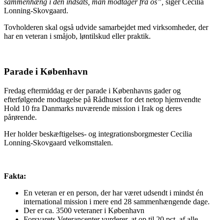
sammenhæng i den indsats, man modtager fra os”,
siger Cecilia
Lonning-Skovgaard.
Tovholderen skal også udvide samarbejdet med virksomheder, der
har en veteran i småjob, løntilskud eller praktik.
Parade i København
Fredag eftermiddag er der parade i Københavns gader og
efterfølgende modtagelse på Rådhuset for det netop hjemvendte
Hold 10 fra Danmarks nuværende mission i Irak og deres
pårørende.
Her holder beskæftigelses- og integrationsborgmester Cecilia
Lonning-Skovgaard velkomsttalen.
Fakta:
En veteran er en person, der har været udsendt i mindst én
international mission i mere end 28 sammenhængende dage.
Der er ca. 3500 veteraner i København
Forsvarets Veterancenter vurderer, at op til 20 pct. af alle