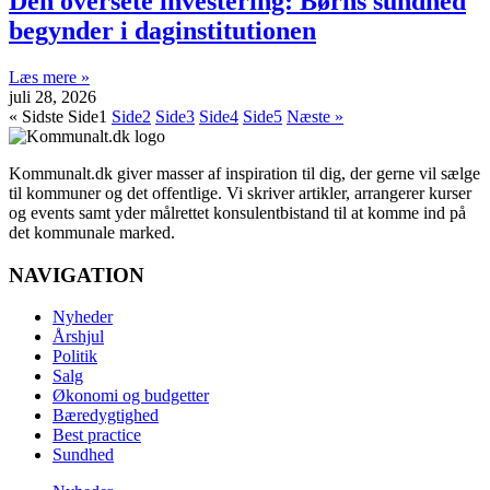
Den oversete investering: Børns sundhed
begynder i daginstitutionen
Læs mere »
juli 28, 2026
« Sidste
Side
1
Side
2
Side
3
Side
4
Side
5
Næste »
Kommunalt.dk giver masser af inspiration til dig, der gerne vil sælge
til kommuner og det offentlige. Vi skriver artikler, arrangerer kurser
og events samt yder målrettet konsulentbistand til at komme ind på
det kommunale marked.
NAVIGATION
Nyheder
Årshjul
Politik
Salg
Økonomi og budgetter
Bæredygtighed
Best practice
Sundhed