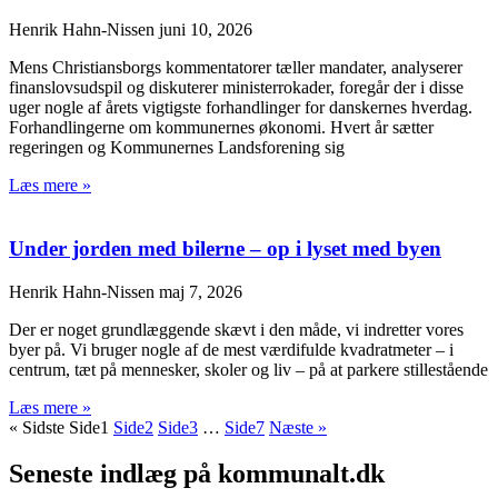
Henrik Hahn-Nissen
juni 10, 2026
Mens Christiansborgs kommentatorer tæller mandater, analyserer
finanslovsudspil og diskuterer ministerrokader, foregår der i disse
uger nogle af årets vigtigste forhandlinger for danskernes hverdag.
Forhandlingerne om kommunernes økonomi. Hvert år sætter
regeringen og Kommunernes Landsforening sig
Læs mere »
Under jorden med bilerne – op i lyset med byen
Henrik Hahn-Nissen
maj 7, 2026
Der er noget grundlæggende skævt i den måde, vi indretter vores
byer på. Vi bruger nogle af de mest værdifulde kvadratmeter – i
centrum, tæt på mennesker, skoler og liv – på at parkere stillestående
Læs mere »
« Sidste
Side
1
Side
2
Side
3
…
Side
7
Næste »
Seneste indlæg på kommunalt.dk