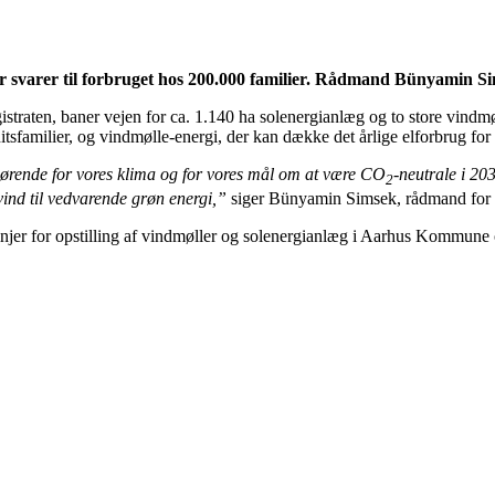
varer til forbruget hos 200.000 familier.
Rådmand Bünyamin Simse
istraten, baner vejen for ca. 1.140 ha solenergianlæg og to store vindm
itsfamilier, og vindmølle-energi, der kan dække det årlige elforbrug for
fgørende for vores klima og for vores mål om at være CO
-neutrale i 20
2
vind til vedvarende grøn energi,”
siger Bünyamin Simsek, rådmand for 
njer for opstilling af vindmøller og solenergianlæg i Aarhus Kommune og