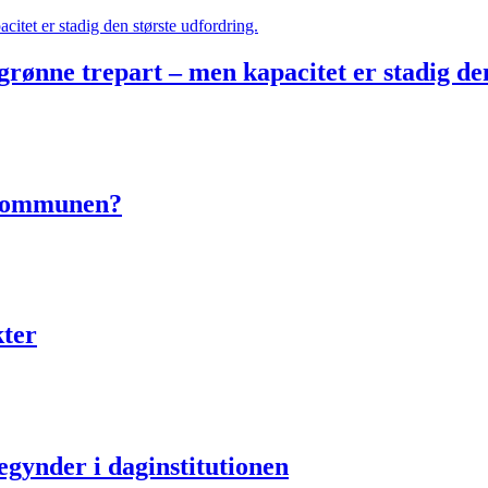
rønne trepart – men kapacitet er stadig de
e kommunen?
ter
egynder i daginstitutionen