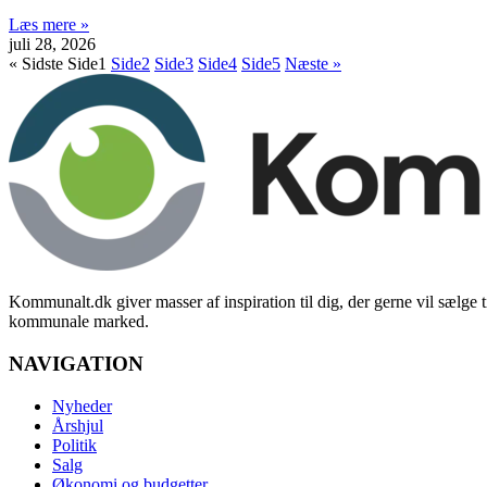
Læs mere »
juli 28, 2026
« Sidste
Side
1
Side
2
Side
3
Side
4
Side
5
Næste »
Kommunalt.dk giver masser af inspiration til dig, der gerne vil sælge t
kommunale marked.
NAVIGATION
Nyheder
Årshjul
Politik
Salg
Økonomi og budgetter