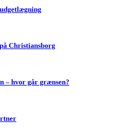
 budgetlægning
på Christiansborg
n – hvor går grænsen?
artner