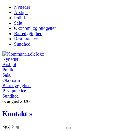
Videre
Nyheder
til
Årshjul
indhold
Politik
Salg
Økonomi og budgetter
Bæredygtighed
Best practice
Sundhed
Nyheder
Årshjul
Politk
Salg
Økonomi
Bæredygtighed
Best practice
Sundhed
6. august 2026
Kontakt »
Søg