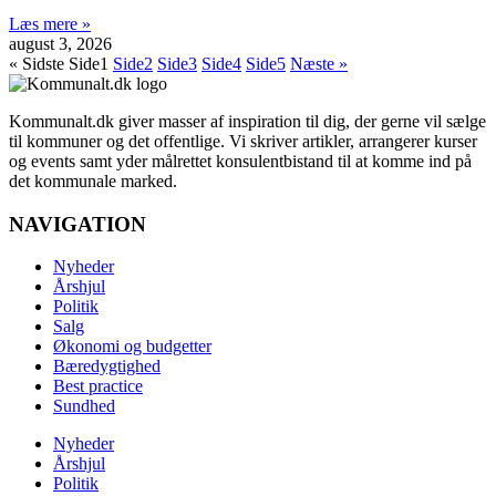
Læs mere »
august 3, 2026
« Sidste
Side
1
Side
2
Side
3
Side
4
Side
5
Næste »
Kommunalt.dk giver masser af inspiration til dig, der gerne vil sælge
til kommuner og det offentlige. Vi skriver artikler, arrangerer kurser
og events samt yder målrettet konsulentbistand til at komme ind på
det kommunale marked.
NAVIGATION
Nyheder
Årshjul
Politik
Salg
Økonomi og budgetter
Bæredygtighed
Best practice
Sundhed
Nyheder
Årshjul
Politik