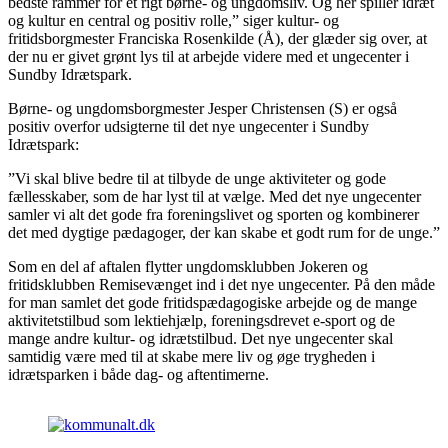
bedste rammer for et rigt børne- og ungdomsliv. Og her spiller idræt
og kultur en central og positiv rolle,” siger kultur- og
fritidsborgmester Franciska Rosenkilde (Å), der glæder sig over, at
der nu er givet grønt lys til at arbejde videre med et ungecenter i
Sundby Idrætspark.
Børne- og ungdomsborgmester Jesper Christensen (S) er også
positiv overfor udsigterne til det nye ungecenter i Sundby
Idrætspark:
”Vi skal blive bedre til at tilbyde de unge aktiviteter og gode
fællesskaber, som de har lyst til at vælge. Med det nye ungecenter
samler vi alt det gode fra foreningslivet og sporten og kombinerer
det med dygtige pædagoger, der kan skabe et godt rum for de unge.”
Som en del af aftalen flytter ungdomsklubben Jokeren og
fritidsklubben Remisevænget ind i det nye ungecenter. På den måde
for man samlet det gode fritidspædagogiske arbejde og de mange
aktivitetstilbud som lektiehjælp, foreningsdrevet e-sport og de
mange andre kultur- og idrætstilbud. Det nye ungecenter skal
samtidig være med til at skabe mere liv og øge trygheden i
idrætsparken i både dag- og aftentimerne.