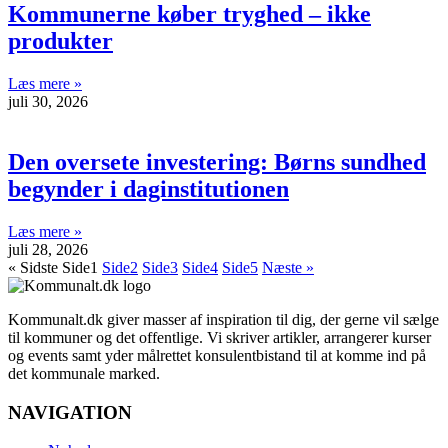
Kommunerne køber tryghed – ikke
produkter
Læs mere »
juli 30, 2026
Den oversete investering: Børns sundhed
begynder i daginstitutionen
Læs mere »
juli 28, 2026
« Sidste
Side
1
Side
2
Side
3
Side
4
Side
5
Næste »
Kommunalt.dk giver masser af inspiration til dig, der gerne vil sælge
til kommuner og det offentlige. Vi skriver artikler, arrangerer kurser
og events samt yder målrettet konsulentbistand til at komme ind på
det kommunale marked.
NAVIGATION