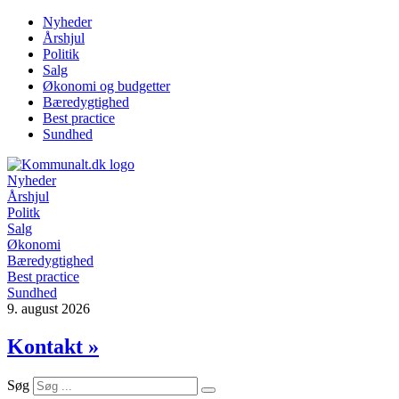
Videre
Nyheder
til
Årshjul
indhold
Politik
Salg
Økonomi og budgetter
Bæredygtighed
Best practice
Sundhed
Nyheder
Årshjul
Politk
Salg
Økonomi
Bæredygtighed
Best practice
Sundhed
9. august 2026
Kontakt »
Søg