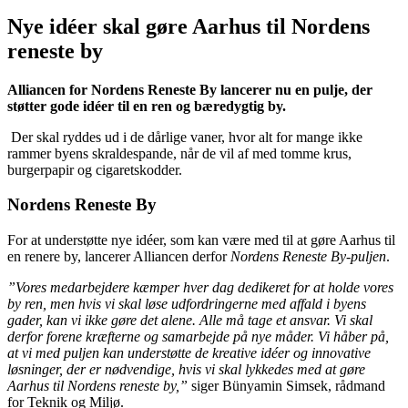
Nye idéer skal gøre Aarhus til Nordens
reneste by
Alliancen for Nordens Reneste By lancerer nu en pulje, der
støtter gode idéer til en
ren og bæredygtig by.
Der skal ryddes ud i de dårlige vaner, hvor alt for mange ikke
rammer byens skraldespande, når de vil af med tomme krus,
burgerpapir og cigaretskodder.
Nordens Reneste By
For at understøtte nye idéer, som kan være med til at gøre Aarhus til
en renere by, lancerer Alliancen derfor
Nordens Reneste By-puljen
.
”Vores medarbejdere kæmper hver dag dedikeret for at holde vores
by ren, men hvis vi skal løse udfordringerne med affald i byens
gader, kan vi ikke gøre det alene. Alle må tage et ansvar. Vi skal
derfor forene kræfterne og samarbejde på nye måder. Vi håber på,
at vi med puljen kan understøtte de kreative idéer og innovative
løsninger, der er nødvendige, hvis vi skal lykkedes med at gøre
Aarhus til Nordens reneste by,”
siger Bünyamin Simsek, rådmand
for Teknik og Miljø.