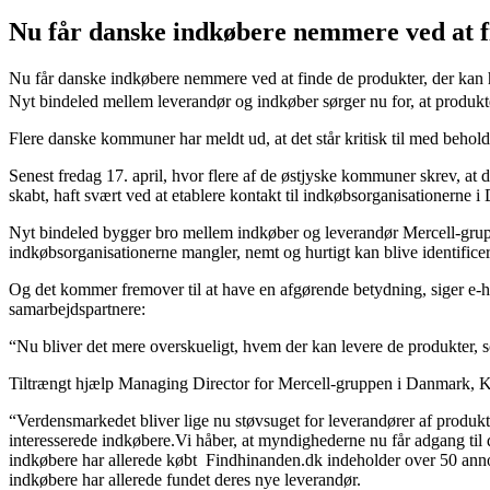
Nu får danske indkøbere nemmere ved at 
Nu får danske indkøbere nemmere ved at finde de produkter, der kan
Nyt bindeled mellem leverandør og indkøber sørger nu for, at produkt
Flere danske kommuner har meldt ud, at det står kritisk til med behol
Senest fredag 17. april, hvor flere af de østjyske kommuner skrev, a
skabt, haft svært ved at etablere kontakt til indkøbsorganisationerne 
Nyt bindeled bygger bro mellem indkøber og leverandør Mercell-grupp
indkøbsorganisationerne mangler, nemt og hurtigt kan blive identificer
Og det kommer fremover til at have en afgørende betydning, siger e-
samarbejdspartnere:
“Nu bliver det mere overskueligt, hvem der kan levere de produkter, som
Tiltrængt hjælp Managing Director for Mercell-gruppen i Danmark, Ke
“Verdensmarkedet bliver lige nu støvsuget for leverandører af produk
interesserede indkøbere.Vi håber, at myndighederne nu får adgang til d
indkøbere har allerede købt Findhinanden.dk​ indeholder over 50 annon
indkøbere har allerede fundet deres nye leverandør.