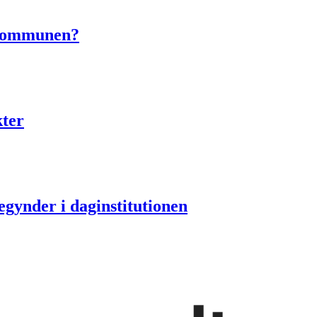
e kommunen?
ter
egynder i daginstitutionen