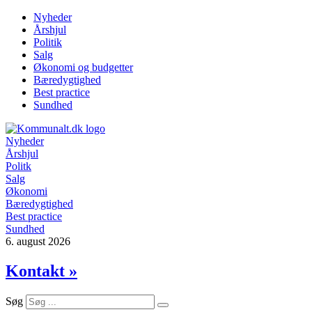
Videre
Nyheder
til
Årshjul
indhold
Politik
Salg
Økonomi og budgetter
Bæredygtighed
Best practice
Sundhed
Nyheder
Årshjul
Politk
Salg
Økonomi
Bæredygtighed
Best practice
Sundhed
6. august 2026
Kontakt »
Søg