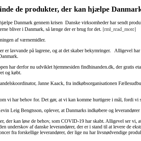
finde de produkter, der kan hjælpe Danmar
 hjælpe Danmark gennem krisen Danske virksomheder har sendt produkt
[rml_read_more]
erne bliver i Danmark, så længe der er brug for det.
dningen af værnemidler.
t der er lavvande på lagrene, og at det skaber bekymringer. Alligevel 
i Danmark.
en har derfor nu udviklet hjemmesiden findhinanden.dk, der gratis eta
et og købt.
handelskoordinator, Janne Kaack, fra indkøbsorganisationen Fællesudb
 vi har behov for. Det gør, at vi kan komme hurtigere i mål, fordi vi sp
vin Leig Bengtsson, oplever, at Danmarks indkøbere og leverandører h
ter, der kan løse de behov, som COVID-19 har skabt. Alligevel ser vi, a
en underskov af danske leverandører, der er i stand til at levere de eks
cer fra forskellige leverandører, der lige nu har livsnødvendige produk