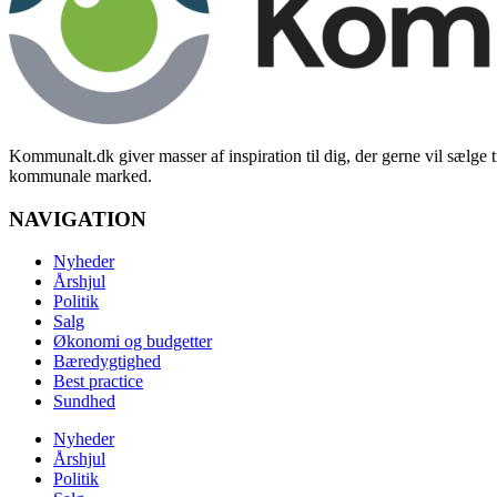
Kommunalt.dk giver masser af inspiration til dig, der gerne vil sælge t
kommunale marked.
NAVIGATION
Nyheder
Årshjul
Politik
Salg
Økonomi og budgetter
Bæredygtighed
Best practice
Sundhed
Nyheder
Årshjul
Politik