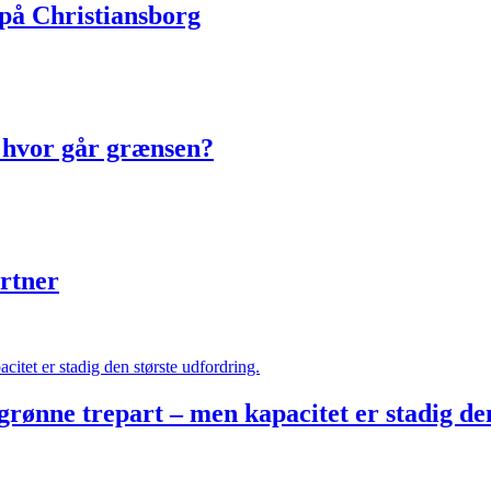
på Christiansborg
 hvor går grænsen?
artner
rønne trepart – men kapacitet er stadig de