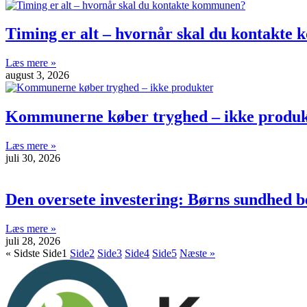
Timing er alt – hvornår skal du kontakt
Læs mere »
august 3, 2026
Kommunerne køber tryghed – ikke produk
Læs mere »
juli 30, 2026
Den oversete investering: Børns sundhed b
Læs mere »
juli 28, 2026
« Sidste
Side
1
Side
2
Side
3
Side
4
Side
5
Næste »