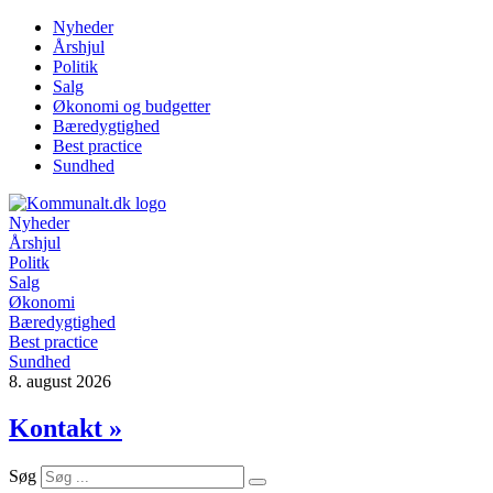
Videre
Nyheder
til
Årshjul
indhold
Politik
Salg
Økonomi og budgetter
Bæredygtighed
Best practice
Sundhed
Nyheder
Årshjul
Politk
Salg
Økonomi
Bæredygtighed
Best practice
Sundhed
8. august 2026
Kontakt »
Søg