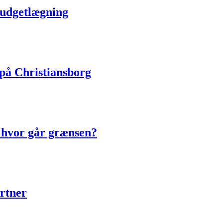
 budgetlægning
på Christiansborg
 hvor går grænsen?
artner