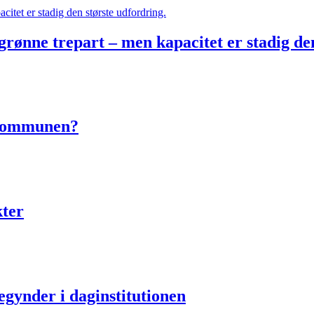
rønne trepart – men kapacitet er stadig de
e kommunen?
ter
egynder i daginstitutionen