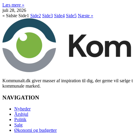
Læs mere »
juli 28, 2026
« Sidste
Side
1
Side
2
Side
3
Side
4
Side
5
Næste »
Kommunalt.dk giver masser af inspiration til dig, der gerne vil sælge t
kommunale marked.
NAVIGATION
Nyheder
Årshjul
Politik
Salg
Økonomi og budgetter