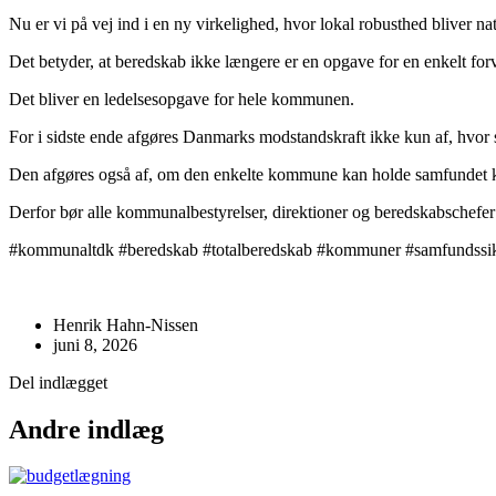
Nu er vi på vej ind i en ny virkelighed, hvor lokal robusthed bliver na
Det betyder, at beredskab ikke længere er en opgave for en enkelt forv
Det bliver en ledelsesopgave for hele kommunen.
For i sidste ende afgøres Danmarks modstandskraft ikke kun af, hvor s
Den afgøres også af, om den enkelte kommune kan holde samfundet k
Derfor bør alle kommunalbestyrelser, direktioner og beredskabschefer
#kommunaltdk #beredskab #totalberedskab #kommuner #samfundssik
Henrik Hahn-Nissen
juni 8, 2026
Del indlægget
Andre indlæg