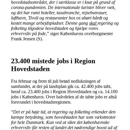
hovedstadsområdet, der i særklasse er i knæ på grund af
corona-pandemien. De internationale turister bliver væk,
og det har ramt hoteller, taxabranche, rejsebureauer,
lufthavn, Tivoli og restauranter hos os uhørt hårdt og
kostet mange arbejdspladser. Denne gang
skal
regering og
folketing tilgodese hovedstaden og hjælpe vores
erhvervsliv på fode
,” siger Københavns overborgmester
Frank Jensen (S).
23.400 mistede jobs i Region
Hovedstaden
Fra februar og frem til juli betød nedlukningen af
samfundet, at der på landsplan gik ca. 42.400 jobs tabt,
heraf ca. 23.400 jobs i Region Hovedstaden og ca. 14.100
jobs i København. Over halvdelen af de tabte jobs er altså
forsvundet i hovedstadsregionen.
“
Det er på høje tid, at regering og folketing erkender den
kæmpe betydning, som hovedstaden har som vækstmotor
for hele Danmark. Kun ved at sikre det københavnske
erhvervsliv får resten af landet det nødvendige boost ud af