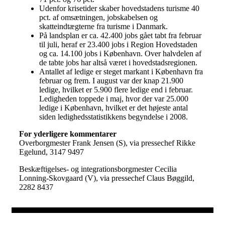
Udenfor krisetider skaber hovedstadens turisme 40
pct. af omsætningen, jobskabelsen og
skatteindtægterne fra turisme i Danmark.
På landsplan er ca. 42.400 jobs gået tabt fra februar
til juli, heraf er 23.400 jobs i Region Hovedstaden
og ca. 14.100 jobs i København. Over halvdelen af
de tabte jobs har altså været i hovedstadsregionen.
Antallet af ledige er steget markant i København fra
februar og frem. I august var der knap 21.900
ledige, hvilket er 5.900 flere ledige end i februar.
Ledigheden toppede i maj, hvor der var 25.000
ledige i København, hvilket er det højeste antal
siden ledighedsstatistikkens begyndelse i 2008.
For yderligere kommentarer
Overborgmester Frank Jensen (S), via pressechef Rikke
Egelund, 3147 9497
Beskæftigelses- og integrationsborgmester Cecilia
Lonning-Skovgaard (V), via pressechef Claus Bøggild,
2282 8437