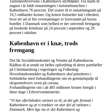
Turismeerhvervene i København styrtbløder. Fra marts til
august i år faldt omsætningen i turismebranchen i
København 76 procent. Det svarer til et omsætningstab på
16,5 milliarder kroner. Og krisen fortsætter ind i efteråret,
hvor tre ud af fire overnatninger er forsvundet på byens
hoteller. I Danmark som helhed er der omvendt fremgang
på bookede feriehuse på 24 procent i september og 29
procent i oktober.
København er i knæ, trods
fremgang
Det får Socialdemokratiet og Venstre på Københavns
Rådhus til at sende en fælles opfordring til deres partifæller
på Christiansborg i regeringen og Folketing:
Hovedstadsområdet og København
skal
prioriteres i
forbindelse med forhandlingerne om en genstartspulje til
eksporterhverv oven på corona.
Forhandlingerne om i alt 485 millioner kroner foregår i
disse dage i Erhvervsministeriet.
“
Vi har efterhånden vænnet os til, at det går fremad i
København og at vi trækker en stor del af væksten i
Danmark. Men lige nu er det København og