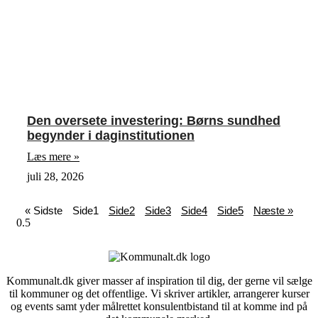
Den oversete investering: Børns sundhed
begynder i daginstitutionen
Læs mere »
juli 28, 2026
« Sidste
Side
1
Side
2
Side
3
Side
4
Side
5
Næste »
Kommunalt.dk giver masser af inspiration til dig, der gerne vil sælge
til kommuner og det offentlige. Vi skriver artikler, arrangerer kurser
og events samt yder målrettet konsulentbistand til at komme ind på