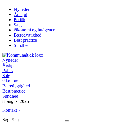
Videre
Nyheder
til
Årshjul
indhold
Politik
Salg
Økonomi og budgetter
Bæredygtighed
Best practice
Sundhed
Nyheder
Årshjul
Politk
Salg
Økonomi
Bæredygtighed
Best practice
Sundhed
8. august 2026
Kontakt »
Søg