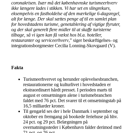
coronakrisen. Især må det københavnske turismeerhverv
ikke længere lades i stikken. Vi har set en slingrekurs,
eksempelvis en fastholdelse af den mærkelige 6-dagsregel,
alt for længe. Der skal sættes penge af til en samlet plan
for hovedstadens turisme, genetablering af vigtige flyruter,
og der skal generelt flere midler til at skaffe turisterne
tilbage, så vi igen kan få vækst hos bl.a. hoteller,
restauranter og serviceerhverv
,” siger beskæftigelses- og
integrationsborgmester Cecilia Lonning-Skovgaard (V).
Fakta
Turismeerhvervet og herunder oplevelsesbranchen,
restaurationerne og kulturlivet i hovedstaden er
ekstraordinært hårdt presset. I perioden marts til
august er omsætningen alene i turismebranchen
faldet med 76 pct. Det svarer til et omsætningstab på
16,5 milliarder kroner.
Til gengæld ses der i hele Danmark i september og
oktober en fremgang på bookede feriehuse på hhv.
24 pct. og 29 pct. Belægningen på
overnatningssteder i København falder derimod med
71 pct. og 76 pct.