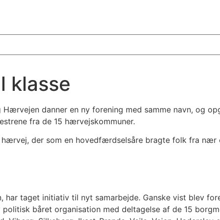
l klasse
ling Hærvejen danner en ny forening med samme navn, og o
estrene fra de 15 hærvejskommuner.
e hærvej, der som en hovedfærdselsåre bragte folk fra nær 
ar taget initiativ til nyt samarbejde. Ganske vist blev for
y politisk båret organisation med deltagelse af de 15 borg