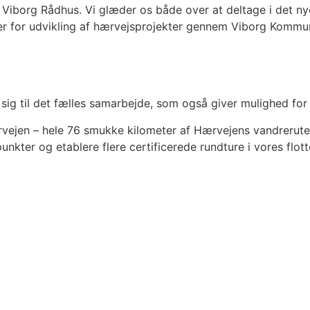
på Viborg Rådhus. Vi glæder os både over at deltage i det 
ler for udvikling af hærvejsprojekter gennem Viborg Kommu
til det fælles samarbejde, som også giver mulighed for l
n – hele 76 smukke kilometer af Hærvejens vandrerute. Me
kter og etablere flere certificerede rundture i vores flott