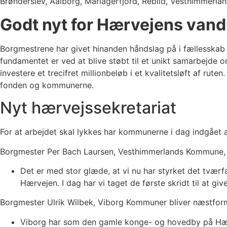
Brønderslev, Aalborg, Mariagerfjord, Rebild, Vesthimmerlan
Godt nyt for Hærvejens vand
Borgmestrene har givet hinanden håndslag på i fællesskab at
fundamentet er ved at blive støbt til et unikt samarbejde
investere et trecifret millionbeløb i et kvalitetsløft af ru
fonden og kommunerne.
Nyt hærvejssekretariat
For at arbejdet skal lykkes har kommunerne i dag indgået 
Borgmester Per Bach Laursen, Vesthimmerlands Kommune, bl
Det er med stor glæde, at vi nu har styrket det tvær
Hærvejen. I dag har vi taget de første skridt til at giv
Borgmester Ulrik Wilbek, Viborg Kommuner bliver næstform
Viborg har som den gamle konge- og hovedby på Hærvej