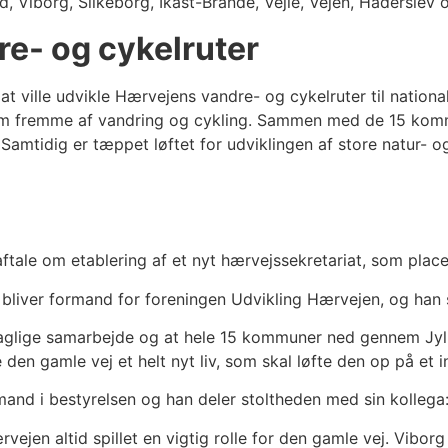
d, Viborg, Silkeborg, Ikast-Brande, Vejle, Vejen, Hadersle
re- og cykelruter
 ville udvikle Hærvejens vandre- og cykelruter til national 
 om fremme af vandring og cykling. Sammen med de 15 kommu
ten. Samtidig er tæppet løftet for udviklingen af store natur
aftale om etablering af et nyt hærvejssekretariat, som pla
iver formand for foreningen Udvikling Hærvejen, og han s
faglige samarbejde og at hele 15 kommuner ned gennem Jyll
e den gamle vej et helt nyt liv, som skal løfte den op på et i
and i bestyrelsen og han deler stoltheden med sin kollega
en altid spillet en vigtig rolle for den gamle vej. Viborg