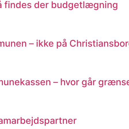
 så findes der budgetlægning
unen – ikke på Christiansbo
mmunekassen – hvor går græns
 samarbejdspartner