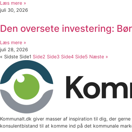
Læs mere »
juli 30, 2026
Den oversete investering: Bø
Læs mere »
juli 28, 2026
« Sidste
Side
1
Side
2
Side
3
Side
4
Side
5
Næste »
Kommunalt.dk giver masser af inspiration til dig, der gerne 
konsulentbistand til at komme ind på det kommunale mark