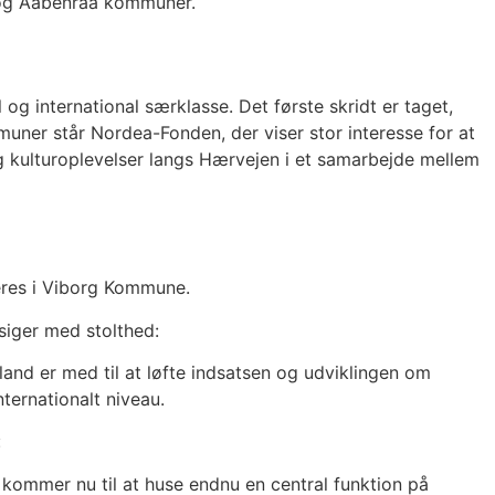
v og Aabenraa kommuner.
og international særklasse. Det første skridt er taget,
ner står Nordea-Fonden, der viser stor interesse for at
- og kulturoplevelser langs Hærvejen i et samarbejde mellem
ceres i Viborg Kommune.
iger med stolthed:
and er med til at løfte indsatsen og udviklingen om
nternationalt niveau.
:
 kommer nu til at huse endnu en central funktion på