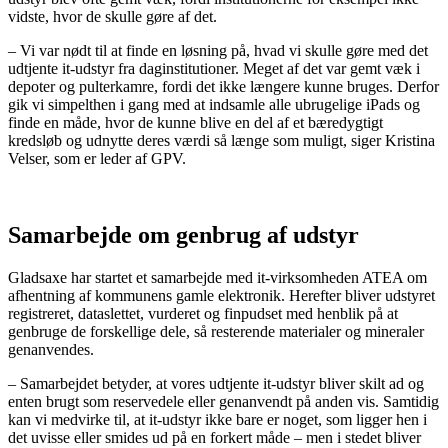
vidste, hvor de skulle gøre af det.
– Vi var nødt til at finde en løsning på, hvad vi skulle gøre med det
udtjente it-udstyr fra daginstitutioner. Meget af det var gemt væk i
depoter og pulterkamre, fordi det ikke længere kunne bruges. Derfor
gik vi simpelthen i gang med at indsamle alle ubrugelige iPads og
finde en måde, hvor de kunne blive en del af et bæredygtigt
kredsløb og udnytte deres værdi så længe som muligt, siger Kristina
Velser, som er leder af GPV.
Samarbejde om genbrug af udstyr
Gladsaxe har startet et samarbejde med it-virksomheden ATEA om
afhentning af kommunens gamle elektronik. Herefter bliver udstyret
registreret, dataslettet, vurderet og finpudset med henblik på at
genbruge de forskellige dele, så resterende materialer og mineraler
genanvendes.
– Samarbejdet betyder, at vores udtjente it-udstyr bliver skilt ad og
enten brugt som reservedele eller genanvendt på anden vis. Samtidig
kan vi medvirke til, at it-udstyr ikke bare er noget, som ligger hen i
det uvisse eller smides ud på en forkert måde – men i stedet bliver