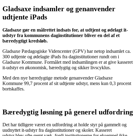
Gladsaxe indsamler og genanvender
udtjente iPads
Gladsaxe gør en målrettet indsats for, at udtjent og ødelagt it-
udstyr fra kommunens daginstitutioner bliver en del af et
bæredygtigt kredsløb.
Gladsaxe Pædagogiske Videncenter (GPV) har netop indsamlet ca.
300 udtjente og ødelagte iPads fra daginstitutioner rundt om i
Gladsaxe Kommune. Formålet med indsamlingen er at give kasseret
it-udstyr en økonomisk, bæredygtig og sikker livscyklus.
Med den nye bæredygtige metode genanvender Gladsaxe
Kommune 99,7 procent af sit udtjente udstyr, mens kun 0,3 procent
bortskaffes.
Bæredygtig løsning på generel udfordring
Det har tidligere været en udfordring at holde styr på gammelt og
uudnyttet it-udstyr fra daginstitutioner og skoler. Kasseret
udstyr blev ofte gemt væk, fordi institutionerne for eksempel ikke