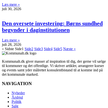
Læs mere »
juli 30, 2026
Den oversete investering: Børns sundhed
begynder i daginstitutionen
Læs mere »
juli 28, 2026
« Sidste
Side
1
Side
2
Side
3
Side
4
Side
5
Næste »
Kommunalt.dk giver masser af inspiration til dig, der gerne vil sælge
til kommuner og det offentlige. Vi skriver artikler, arrangerer kurser
og events samt yder målrettet konsulentbistand til at komme ind på
det kommunale marked.
NAVIGATION
Nyheder
Årshjul
Politik
Salg