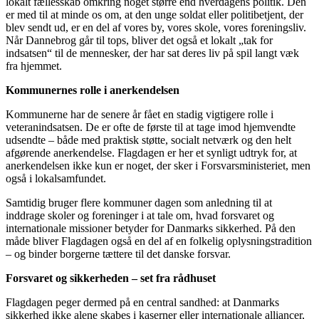
lokalt fællesskab omkring noget større end hverdagens politik. Den
er med til at minde os om, at den unge soldat eller politibetjent, der
blev sendt ud, er en del af vores by, vores skole, vores foreningsliv.
Når Dannebrog går til tops, bliver det også et lokalt „tak for
indsatsen“ til de mennesker, der har sat deres liv på spil langt væk
fra hjemmet.
Kommunernes rolle i anerkendelsen
Kommunerne har de senere år fået en stadig vigtigere rolle i
veteranindsatsen. De er ofte de første til at tage imod hjemvendte
udsendte – både med praktisk støtte, socialt netværk og den helt
afgørende anerkendelse. Flagdagen er her et synligt udtryk for, at
anerkendelsen ikke kun er noget, der sker i Forsvarsministeriet, men
også i lokalsamfundet.
Samtidig bruger flere kommuner dagen som anledning til at
inddrage skoler og foreninger i at tale om, hvad forsvaret og
internationale missioner betyder for Danmarks sikkerhed. På den
måde bliver Flagdagen også en del af en folkelig oplysningstradition
– og binder borgerne tættere til det danske forsvar.
Forsvaret og sikkerheden – set fra rådhuset
Flagdagen peger dermed på en central sandhed: at Danmarks
sikkerhed ikke alene skabes i kaserner eller internationale alliancer,