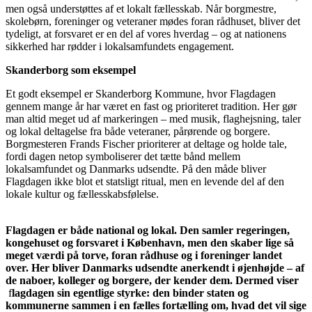
men også understøttes af et lokalt fællesskab. Når borgmestre,
skolebørn, foreninger og veteraner mødes foran rådhuset, bliver det
tydeligt, at forsvaret er en del af vores hverdag – og at nationens
sikkerhed har rødder i lokalsamfundets engagement.
Skanderborg som eksempel
Et godt eksempel er Skanderborg Kommune, hvor Flagdagen
gennem mange år har været en fast og prioriteret tradition. Her gør
man altid meget ud af markeringen – med musik, flaghejsning, taler
og lokal deltagelse fra både veteraner, pårørende og borgere.
Borgmesteren Frands Fischer prioriterer at deltage og holde tale,
fordi dagen netop symboliserer det tætte bånd mellem
lokalsamfundet og Danmarks udsendte. På den måde bliver
Flagdagen ikke blot et statsligt ritual, men en levende del af den
lokale kultur og fællesskabsfølelse.
Flagdagen er både national og lokal. Den samler regeringen,
kongehuset og forsvaret i København, men den skaber lige så
meget værdi på torve, foran rådhuse og i foreninger landet
over. Her bliver Danmarks udsendte anerkendt i øjenhøjde – af
de naboer, kolleger og borgere, der kender dem. Dermed viser
f
lagdagen sin egentlige styrke: den binder staten og
kommunerne sammen i en fælles fortælling om, hvad det vil sige