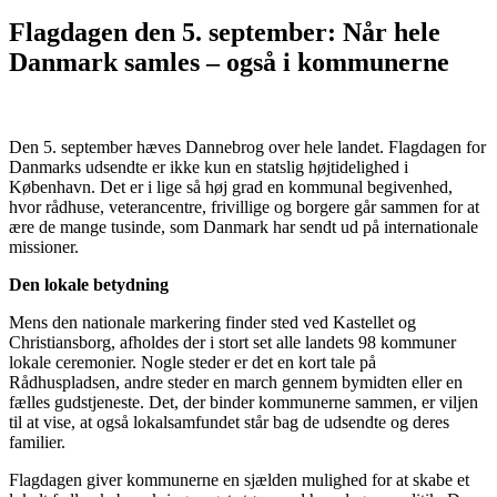
Flagdagen den 5. september: Når hele
Danmark samles – også i kommunerne
Den 5. september hæves Dannebrog over hele landet. Flagdagen for
Danmarks udsendte er ikke kun en statslig højtidelighed i
København. Det er i lige så høj grad en kommunal begivenhed,
hvor rådhuse, veterancentre, frivillige og borgere går sammen for at
ære de mange tusinde, som Danmark har sendt ud på internationale
missioner.
Den lokale betydning
Mens den nationale markering finder sted ved Kastellet og
Christiansborg, afholdes der i stort set alle landets 98 kommuner
lokale ceremonier. Nogle steder er det en kort tale på
Rådhuspladsen, andre steder en march gennem bymidten eller en
fælles gudstjeneste. Det, der binder kommunerne sammen, er viljen
til at vise, at også lokalsamfundet står bag de udsendte og deres
familier.
Flagdagen giver kommunerne en sjælden mulighed for at skabe et