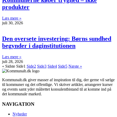
Kommunerne køber tryghed – ikke
produkter
Læs mere »
juli 30, 2026
Den oversete investering: Børns sundhed
begynder i daginstitutionen
Læs mere »
juli 28, 2026
« Sidste
Side
1
Side
2
Side
3
Side
4
Side
5
Næste »
Kommunalt.dk giver masser af inspiration til dig, der gerne vil sælge
til kommuner og det offentlige. Vi skriver artikler, arrangerer kurser
og events samt yder målrettet konsulentbistand til at komme ind på
det kommunale marked.
NAVIGATION
Nyheder