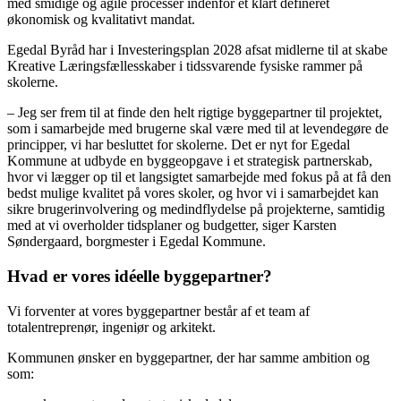
med smidige og agile processer indenfor et klart defineret
økonomisk og kvalitativt mandat.
Egedal Byråd har i Investeringsplan 2028 afsat midlerne til at skabe
Kreative Læringsfællesskaber i tidssvarende fysiske rammer på
skolerne.
– Jeg ser frem til at finde den helt rigtige byggepartner til projektet,
som i samarbejde med brugerne skal være med til at levendegøre de
principper, vi har besluttet for skolerne. Det er nyt for Egedal
Kommune at udbyde en byggeopgave i et strategisk partnerskab,
hvor vi lægger op til et langsigtet samarbejde med fokus på at få den
bedst mulige kvalitet på vores skoler, og hvor vi i samarbejdet kan
sikre brugerinvolvering og medindflydelse på projekterne, samtidig
med at vi overholder tidsplaner og budgetter, siger Karsten
Søndergaard, borgmester i Egedal Kommune.
Hvad er vores idéelle byggepartner?
Vi forventer at vores byggepartner består af et team af
totalentreprenør, ingeniør og arkitekt.
Kommunen ønsker en byggepartner, der har samme ambition og
som: