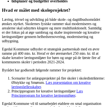
tidsplaner og budgetter overholdes
Hvad er målet med skoleprojektet?
Læring, trivsel og udvikling på både skole- og dagtilbudsområdet
ønskes styrket. Skolernes fysiske rammer skal moderniseres og
arealerne skal udnyttes klogere og mere multifunktionelt. Samtidig
er der fokus på at øge sambrug og skabe inspirerende og kreative
læringsmiljøer gennem helhedsrenovering, modernisering og
udbygning.
Egedal Kommune udbyder et strategisk partnerskab med en øvre
ramme på 400 mio. kr. Heraf er der øremærket 250 mio. kr. til at
skabe kreative læringsmiljøer for børn og unge på de første fire af
kommunens skoler i perioden 2021-2024.
Byrådet har godkendt følgende rammer for projektet:
Scenarier for anlægsprojekter på fire skoler i skoledistrikterne:
Ølstykke og Smørum.
Læs præsentation om kreative
læringsfællesskaber
.
Principprogram for kreative læringsmiljøer
Læs
Principprogram for kreative læringsmiljøer
.
Egedal Kommune vil til samarbejdet etablere en smal organisation