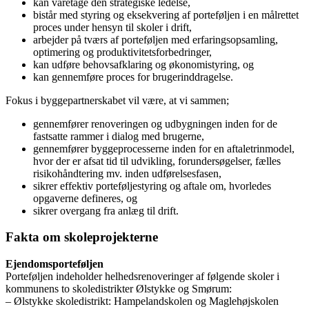
kan varetage den strategiske ledelse,
bistår med styring og eksekvering af porteføljen i en målrettet
proces under hensyn til skoler i drift,
arbejder på tværs af porteføljen med erfaringsopsamling,
optimering og produktivitetsforbedringer,
kan udføre behovsafklaring og økonomistyring, og
kan gennemføre proces for brugerinddragelse.
Fokus i byggepartnerskabet vil være, at vi sammen;
gennemfører renoveringen og udbygningen inden for de
fastsatte rammer i dialog med brugerne,
gennemfører byggeprocesserne inden for en aftaletrinmodel,
hvor der er afsat tid til udvikling, forundersøgelser, fælles
risikohåndtering mv. inden udførelsesfasen,
sikrer effektiv porteføljestyring og aftale om, hvorledes
opgaverne defineres, og
sikrer overgang fra anlæg til drift.
Fakta om skoleprojekterne
Ejendomsporteføljen
Porteføljen indeholder helhedsrenoveringer af følgende skoler i
kommunens to skoledistrikter Ølstykke og Smørum:
– Ølstykke skoledistrikt: Hampelandskolen og Maglehøjskolen