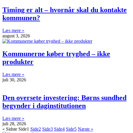
Timing er alt – hvornår skal du kontakte
kommunen?
Læs mere »
august 3, 2026
Kommunerne køber tryghed – ikke
produkter
Læs mere »
juli 30, 2026
Den oversete investering: Børns sundhed
begynder i daginstitutionen
Læs mere »
juli 28, 2026
« Sidste
Side
1
Side
2
Side
3
Side
4
Side
5
Næste »