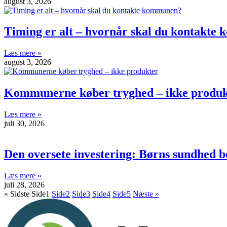
august 3, 2026
Timing er alt – hvornår skal du kontakt
Læs mere »
august 3, 2026
Kommunerne køber tryghed – ikke produk
Læs mere »
juli 30, 2026
Den oversete investering: Børns sundhed b
Læs mere »
juli 28, 2026
« Sidste
Side
1
Side
2
Side
3
Side
4
Side
5
Næste »