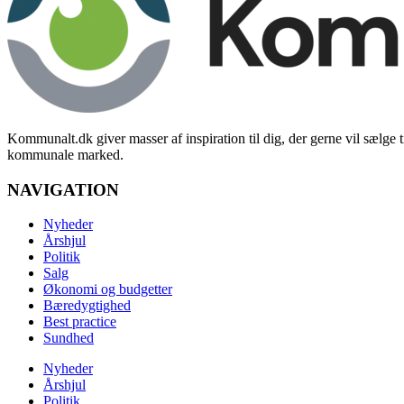
Kommunalt.dk giver masser af inspiration til dig, der gerne vil sælge t
kommunale marked.
NAVIGATION
Nyheder
Årshjul
Politik
Salg
Økonomi og budgetter
Bæredygtighed
Best practice
Sundhed
Nyheder
Årshjul
Politik