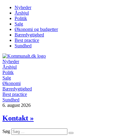
Videre
Nyheder
til
Årshjul
indhold
Politik
Salg
Økonomi og budgetter
Bæredygtighed
Best practice
Sundhed
Nyheder
Årshjul
Politk
Salg
Økonomi
Bæredygtighed
Best practice
Sundhed
6. august 2026
Kontakt »
Søg