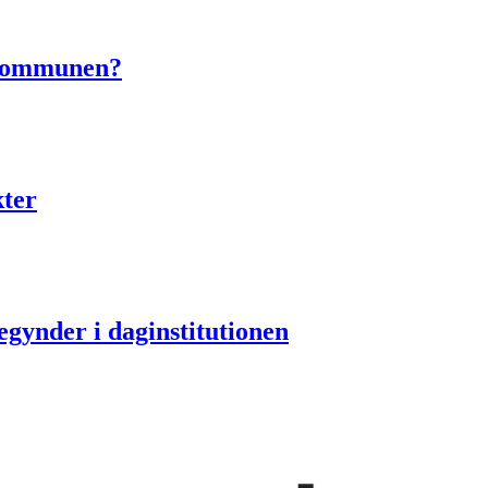
e kommunen?
ter
egynder i daginstitutionen