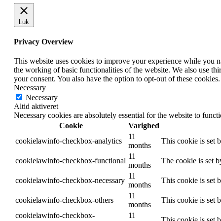
Luk
Privacy Overview
This website uses cookies to improve your experience while you nav
the working of basic functionalities of the website. We also use t
your consent. You also have the option to opt-out of these cookies
Necessary
Necessary
Altid aktiveret
Necessary cookies are absolutely essential for the website to funct
Cookie
Varighed
11
cookielawinfo-checkbox-analytics
This cookie is set 
months
11
cookielawinfo-checkbox-functional
The cookie is set 
months
11
cookielawinfo-checkbox-necessary
This cookie is set
months
11
cookielawinfo-checkbox-others
This cookie is set 
months
cookielawinfo-checkbox-
11
This cookie is set