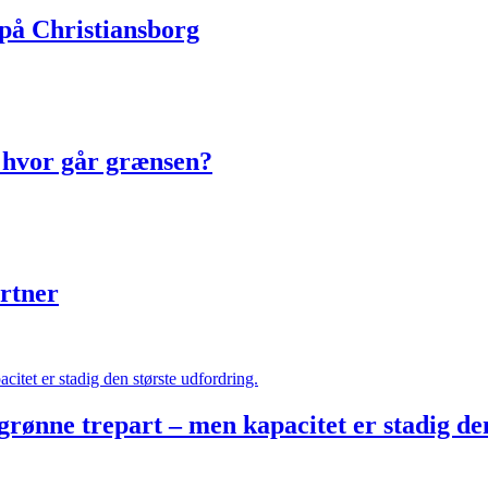
på Christiansborg
 hvor går grænsen?
artner
rønne trepart – men kapacitet er stadig de