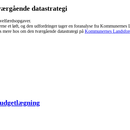
værgående datastrategi
 velfærdsopgaver.
averne et løft, og den udfordringer tager en foranalyse fra Kommunernes
æs mere hos om den tværgående datastrategi på
Kommunernes Landsforen
 budgetlægning