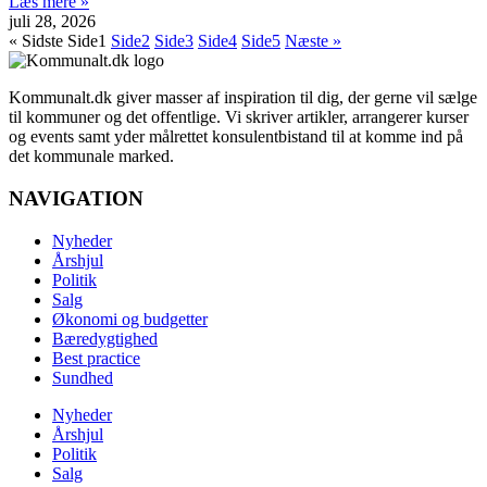
Læs mere »
juli 28, 2026
« Sidste
Side
1
Side
2
Side
3
Side
4
Side
5
Næste »
Kommunalt.dk giver masser af inspiration til dig, der gerne vil sælge
til kommuner og det offentlige. Vi skriver artikler, arrangerer kurser
og events samt yder målrettet konsulentbistand til at komme ind på
det kommunale marked.
NAVIGATION
Nyheder
Årshjul
Politik
Salg
Økonomi og budgetter
Bæredygtighed
Best practice
Sundhed
Nyheder
Årshjul
Politik
Salg