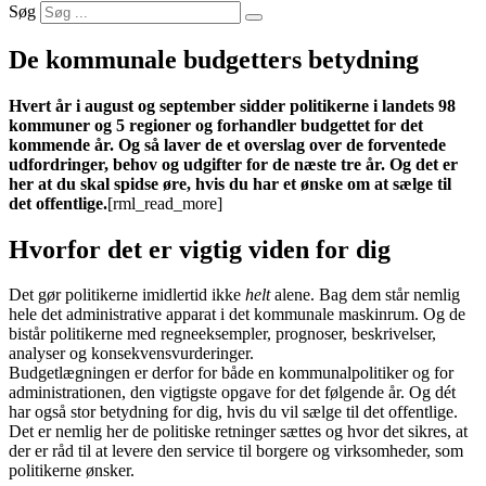
Søg
De kommunale budgetters betydning
Hvert år i august og september sidder politikerne i landets 98
kommuner og 5 regioner og forhandler budgettet for det
kommende år. Og så laver de et overslag over de forventede
udfordringer, behov og udgifter for de næste tre år. Og det er
her at du skal spidse øre, hvis du har et ønske om at sælge til
det offentlige.
[rml_read_more]
Hvorfor det er vigtig viden for dig
Det gør politikerne imidlertid ikke
helt
alene. Bag dem står nemlig
hele det administrative apparat i det kommunale maskinrum. Og de
bistår politikerne med regneeksempler, prognoser, beskrivelser,
analyser og konsekvensvurderinger.
Budgetlægningen er derfor for både en kommunalpolitiker og for
administrationen, den vigtigste opgave for det følgende år. Og dét
har også stor betydning for dig, hvis du vil sælge til det offentlige.
Det er nemlig her de politiske retninger sættes og hvor det sikres, at
der er råd til at levere den service til borgere og virksomheder, som
politikerne ønsker.