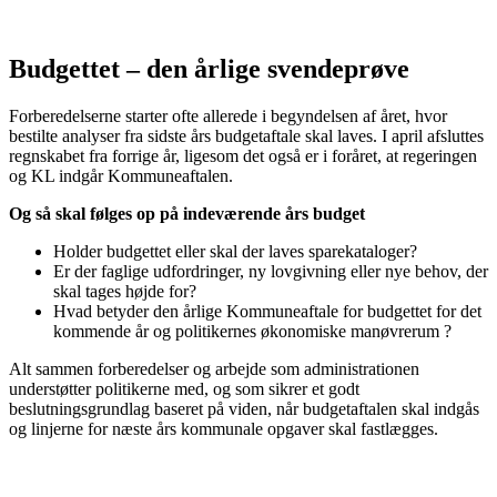
Budgettet – den årlige svendeprøve
Forberedelserne starter ofte allerede i begyndelsen af året, hvor
bestilte analyser fra sidste års budgetaftale skal laves. I april afsluttes
regnskabet fra forrige år, ligesom det også er i foråret, at regeringen
og KL indgår Kommuneaftalen.
Og så skal følges op på indeværende års budget
Holder budgettet eller skal der laves sparekataloger?
Er der faglige udfordringer, ny lovgivning eller nye behov, der
skal tages højde for?
Hvad betyder den årlige Kommuneaftale for budgettet for det
kommende år og politikernes økonomiske manøvrerum ?
Alt sammen forberedelser og arbejde som administrationen
understøtter politikerne med, og som sikrer et godt
beslutningsgrundlag baseret på viden, når budgetaftalen skal indgås
og linjerne for næste års kommunale opgaver skal fastlægges.