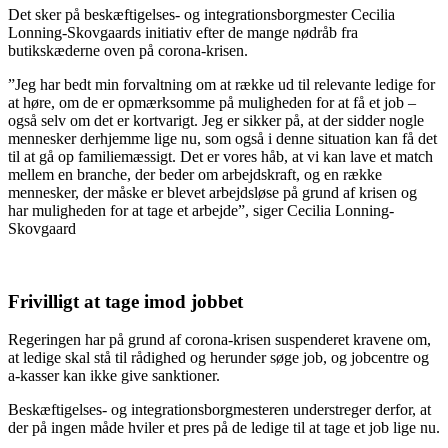
Det sker på beskæftigelses- og integrationsborgmester Cecilia
Lonning-Skovgaards initiativ efter de mange nødråb fra
butikskæderne oven på corona-krisen.
”Jeg har bedt min forvaltning om at række ud til relevante ledige for
at høre, om de er opmærksomme på muligheden for at få et job –
også selv om det er kortvarigt. Jeg er sikker på, at der sidder nogle
mennesker derhjemme lige nu, som også i denne situation kan få det
til at gå op familiemæssigt. Det er vores håb, at vi kan lave et match
mellem en branche, der beder om arbejdskraft, og en række
mennesker, der måske er blevet arbejdsløse på grund af krisen og
har muligheden for at tage et arbejde”, siger Cecilia Lonning-
Skovgaard
Frivilligt at tage imod jobbet
Regeringen har på grund af corona-krisen suspenderet kravene om,
at ledige skal stå til rådighed og herunder søge job, og jobcentre og
a-kasser kan ikke give sanktioner.
Beskæftigelses- og integrationsborgmesteren understreger derfor, at
der på ingen måde hviler et pres på de ledige til at tage et job lige nu.