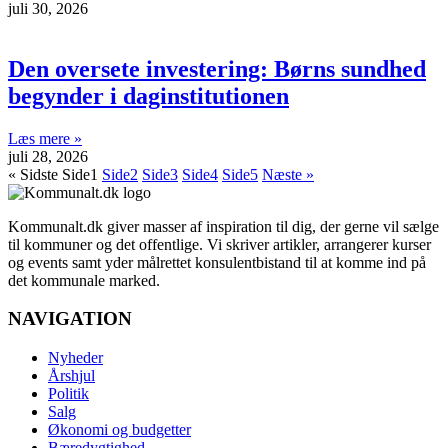
juli 30, 2026
Den oversete investering: Børns sundhed
begynder i daginstitutionen
Læs mere »
juli 28, 2026
« Sidste
Side
1
Side
2
Side
3
Side
4
Side
5
Næste »
Kommunalt.dk giver masser af inspiration til dig, der gerne vil sælge
til kommuner og det offentlige. Vi skriver artikler, arrangerer kurser
og events samt yder målrettet konsulentbistand til at komme ind på
det kommunale marked.
NAVIGATION
Nyheder
Årshjul
Politik
Salg
Økonomi og budgetter
Bæredygtighed