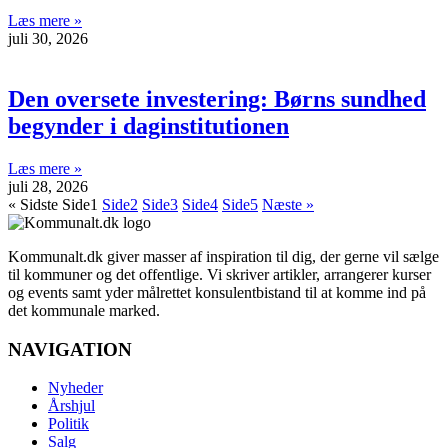
Læs mere »
juli 30, 2026
Den oversete investering: Børns sundhed
begynder i daginstitutionen
Læs mere »
juli 28, 2026
« Sidste
Side
1
Side
2
Side
3
Side
4
Side
5
Næste »
Kommunalt.dk giver masser af inspiration til dig, der gerne vil sælge
til kommuner og det offentlige. Vi skriver artikler, arrangerer kurser
og events samt yder målrettet konsulentbistand til at komme ind på
det kommunale marked.
NAVIGATION
Nyheder
Årshjul
Politik
Salg