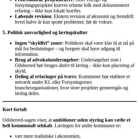
forsyningsprojekter kræver erfarne folk med dokumenteret
erfaring – ikke kun lokale kræfter.
Løbende revision
: Ekstern revision af økonomi og fremdrift
hvert halve år kan spotte problemer, før de vokser.
5. Politisk ansvarlighed og læringskultur
Ingen “skyldfri” zoner
: Politikere skal være klar til at stå på
mål for beslutninger – og borgere skal have adgang til
information.
Brug af advokatundersøgelser
: Undersøgelser som i
Odsherred bør bruges aktivt til læring – ikke kun placering af
skyld.
Deling af erfaringer på tværs
: Kommuner bør etablere et
netværk under KL eller Forsyningernes
brancheorganisationer, hvor store projekter gennemgås og
læring deles.
Kort fortalt
Odsherred-sagen viser, at
ambitioner uden styring kan vælte et
helt kommunalt selskab
. Læringen for andre kommuner er:
vær mere realistiske i økonomien,