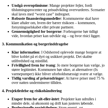
Undgå overoptimisme
: Mange projekter fejler, fordi
tilslutningsprocenter og prisudvikling overvurderes. Scenarier
skal laves med “worst case” indregnet.
Robuste finansieringsmodeller
: Kommunerne skal have
klare aftaler om, hvem der bærer risikoen – kommunen,
forsyningsselskabet eller private partnere.
Gennemsigtighed for borgerne
: Forbrugerne bør tidligt
vide, hvordan priser kan udvikle sig – og hvor risici ligger.
3. Kommunikation og borgerinddragelse
Klar information
: I Odsherred oplevede mange borgere at
blive koblet på et dyrt og usikkert projekt. Det skabte
utilfredshed og mistillid.
Frivillighed frem for tvang
: Jo mere borgerne kan vælge, jo
større legitimitet. Kommunen bør sikre, at alternativer (fx
varmepumper) ikke bliver uforholdsmæssigt svære at vælge.
Tidlig varsling af prisændringer
: At hæve priser med 75 %
over natten underminerer tilliden.
4. Projektledelse og risikohåndtering
Etaper frem for alt-eller-intet
: Projekter kan udrulles i
mindre dele, så økonomi og drift kan justeres løbende.
Professionelle projektledere
: Store energi- og