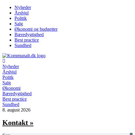
Videre
Nyheder
til
Årshjul
indhold
Politik
Salg
Økonomi og budgetter
Bæredygtighed
Best practice
Sundhed
Nyheder
Årshjul
Politk
Salg
Økonomi
Bæredygtighed
Best practice
Sundhed
8. august 2026
Kontakt »