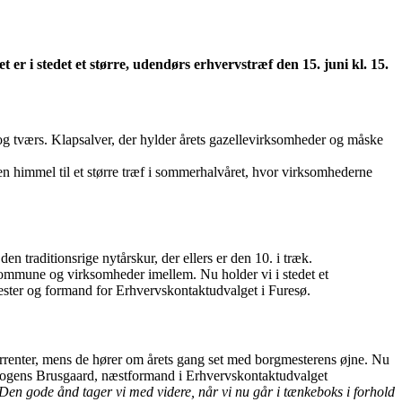
 er i stedet et større, udendørs erhvervstræf den 15. juni kl. 15.
og tværs. Klapsalver, der hylder årets gazellevirksomheder og måske
åben himmel til et større træf i sommerhalvåret, hvor virksomhederne
 traditionsrige nytårskur, der ellers er den 10. i træk.
 kommune og virksomheder imellem. Nu holder vi i stedet et
ster og formand for Erhvervskontaktudvalget i Furesø.
nkurrenter, mens de hører om årets gang set med borgmesterens øjne. Nu
 Mogens Brusgaard, næstformand i Erhvervskontaktudvalget
n gode ånd tager vi med videre, når vi nu går i tænkeboks i forhold