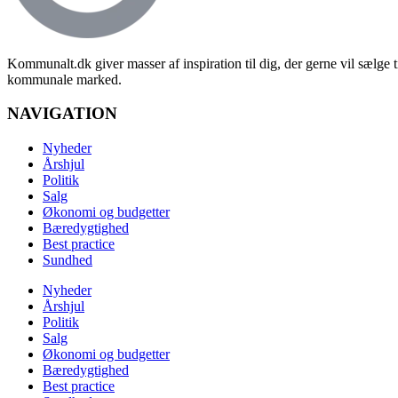
Kommunalt.dk giver masser af inspiration til dig, der gerne vil sælge t
kommunale marked.
NAVIGATION
Nyheder
Årshjul
Politik
Salg
Økonomi og budgetter
Bæredygtighed
Best practice
Sundhed
Nyheder
Årshjul
Politik
Salg
Økonomi og budgetter
Bæredygtighed
Best practice