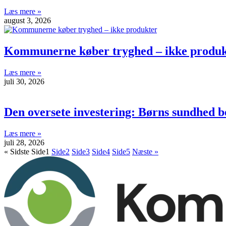
Læs mere »
august 3, 2026
Kommunerne køber tryghed – ikke produk
Læs mere »
juli 30, 2026
Den oversete investering: Børns sundhed b
Læs mere »
juli 28, 2026
« Sidste
Side
1
Side
2
Side
3
Side
4
Side
5
Næste »