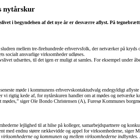
s nytårskur
livet i begyndelsen af det nye år er desværre aflyst. På tegnebrættet
 sludren mellem tre-firehundrede erhvervsfolk, der netværker på kryds 
ets socialt ansvarlige virksomheder udløses.
ervslivet udsættes, til det igen er muligt at samles. For eksempel under 
 seneste møde i kommunens erhvervskontaktudvalg endegyldigt aflyste den
 er vi rigtig kede af, for nytårskuren handler om at mødes og netværke
t at mødes,” siger Ole Bondo Christensen (A), Furesø Kommunes borgme
somhederne lejlighed til at hilse på kolleger, samarbejdspartnere og ko
ement med endnu større rækkevidde og appel for virksomhederne, siger
m virksomhederne og kommunen og mellem virksomhederne indbyrdes. De