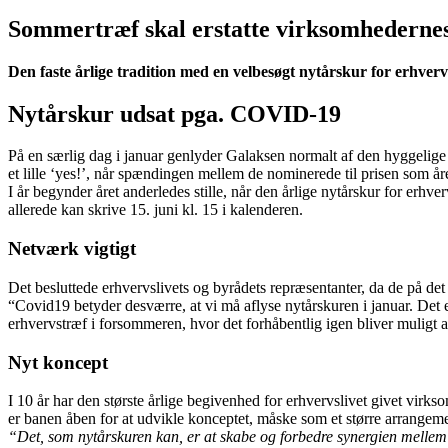
Sommertræf skal erstatte virksomhederne
Den faste årlige tradition med en velbesøgt nytårskur for erhvervs
Nytårskur udsat pga. COVID-19
På en særlig dag i januar genlyder Galaksen normalt af den hyggelige
et lille ‘yes!’, når spændingen mellem de nominerede til prisen som år
I år begynder året anderledes stille, når den årlige nytårskur for erhv
allerede kan skrive 15. juni kl. 15 i kalenderen.
Netværk vigtigt
Det besluttede erhvervslivets og byrådets repræsentanter, da de på det
“Covid19 betyder desværre, at vi må aflyse nytårskuren i januar. Det
erhvervstræf i forsommeren, hvor det forhåbentlig igen bliver mulig
Nyt koncept
I 10 år har den største årlige begivenhed for erhvervslivet givet virk
er banen åben for at udvikle konceptet, måske som et større arrang
“Det, som nytårskuren kan, er at skabe og forbedre synergien melle