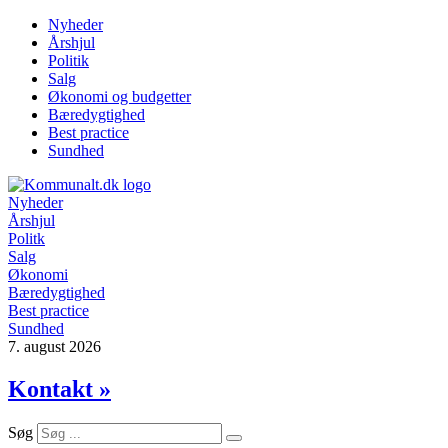
Videre
Nyheder
til
Årshjul
indhold
Politik
Salg
Økonomi og budgetter
Bæredygtighed
Best practice
Sundhed
Nyheder
Årshjul
Politk
Salg
Økonomi
Bæredygtighed
Best practice
Sundhed
7. august 2026
Kontakt »
Søg