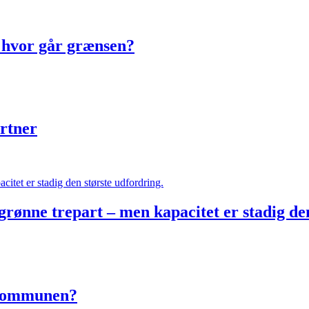
 hvor går grænsen?
artner
rønne trepart – men kapacitet er stadig de
e kommunen?