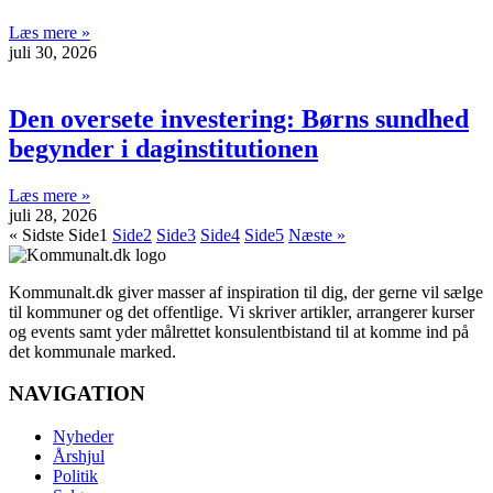
Læs mere »
juli 30, 2026
Den oversete investering: Børns sundhed
begynder i daginstitutionen
Læs mere »
juli 28, 2026
« Sidste
Side
1
Side
2
Side
3
Side
4
Side
5
Næste »
Kommunalt.dk giver masser af inspiration til dig, der gerne vil sælge
til kommuner og det offentlige. Vi skriver artikler, arrangerer kurser
og events samt yder målrettet konsulentbistand til at komme ind på
det kommunale marked.
NAVIGATION
Nyheder
Årshjul
Politik