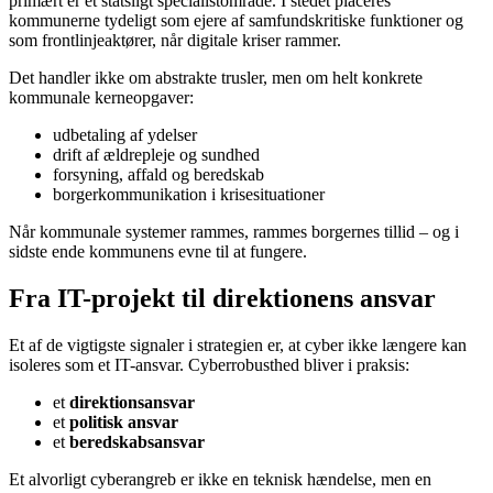
primært er et statsligt specialistområde. I stedet placeres
kommunerne tydeligt som ejere af samfundskritiske funktioner og
som frontlinjeaktører, når digitale kriser rammer.
Det handler ikke om abstrakte trusler, men om helt konkrete
kommunale kerneopgaver:
udbetaling af ydelser
drift af ældrepleje og sundhed
forsyning, affald og beredskab
borgerkommunikation i krisesituationer
Når kommunale systemer rammes, rammes borgernes tillid – og i
sidste ende kommunens evne til at fungere.
Fra IT-projekt til direktionens ansvar
Et af de vigtigste signaler i strategien er, at cyber ikke længere kan
isoleres som et IT-ansvar. Cyberrobusthed bliver i praksis:
et
direktionsansvar
et
politisk ansvar
et
beredskabsansvar
Et alvorligt cyberangreb er ikke en teknisk hændelse, men en