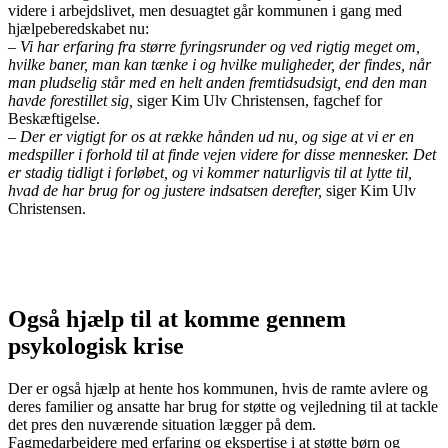
videre i arbejdslivet, men desuagtet går kommunen i gang med
hjælpeberedskabet nu:
– Vi har erfaring fra større fyringsrunder og ved rigtig meget om,
hvilke baner, man kan tænke i og hvilke muligheder, der findes, når
man pludselig står med en helt anden fremtidsudsigt, end den man
havde forestillet sig,
siger Kim Ulv Christensen, fagchef for
Beskæftigelse.
– Der er vigtigt for os at række hånden ud nu, og sige at vi er en
medspiller i forhold til at finde vejen videre for disse mennesker. Det
er stadig tidligt i forløbet, og vi kommer naturligvis til at lytte til,
hvad de har brug for og justere indsatsen derefter,
siger Kim Ulv
Christensen.
Også hjælp til at komme gennem
psykologisk krise
Der er også hjælp at hente hos kommunen, hvis de ramte avlere og
deres familier og ansatte har brug for støtte og vejledning til at tackle
det pres den nuværende situation lægger på dem.
Fagmedarbejdere med erfaring og ekspertise i at støtte børn og