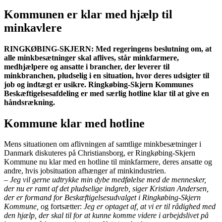
Kommunen er klar med hjælp til
minkavlere
RINGKØBING-SKJERN: Med regeringens beslutning om, at
alle minkbesætninger skal aflives, står minkfarmere,
medhjælpere og ansatte i brancher, der leverer til
minkbranchen, pludselig i en situation, hvor deres udsigter til
job og indtægt er usikre. Ringkøbing-Skjern Kommunes
Beskæftigelsesafdeling er med særlig hotline klar til at give en
håndsrækning.
Kommune klar med hotline
Mens situationen om aflivningen af samtlige minkbesætninger i
Danmark diskuteres på Christiansborg, er Ringkøbing-Skjern
Kommune nu klar med en hotline til minkfarmere, deres ansatte og
andre, hvis jobsituation afhænger af minkindustrien.
– Jeg vil gerne udtrykke min dybe medfølelse med de mennesker,
der nu er ramt af det pludselige indgreb, siger Kristian Andersen,
der er formand for Beskæftigelsesudvalget i Ringkøbing-Skjern
Kommune,
og fortsætter:
Jeg er optaget af, at vi er til rådighed med
den hjælp, der skal til for at kunne komme videre i arbejdslivet på