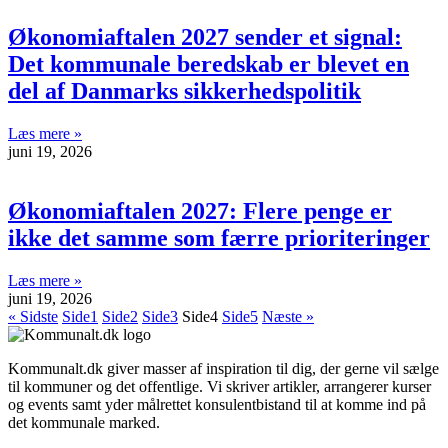
Økonomiaftalen 2027 sender et signal:
Det kommunale beredskab er blevet en
del af Danmarks sikkerhedspolitik
Læs mere »
juni 19, 2026
Økonomiaftalen 2027: Flere penge er
ikke det samme som færre prioriteringer
Læs mere »
juni 19, 2026
« Sidste
Side
1
Side
2
Side
3
Side
4
Side
5
Næste »
Kommunalt.dk giver masser af inspiration til dig, der gerne vil sælge
til kommuner og det offentlige. Vi skriver artikler, arrangerer kurser
og events samt yder målrettet konsulentbistand til at komme ind på
det kommunale marked.