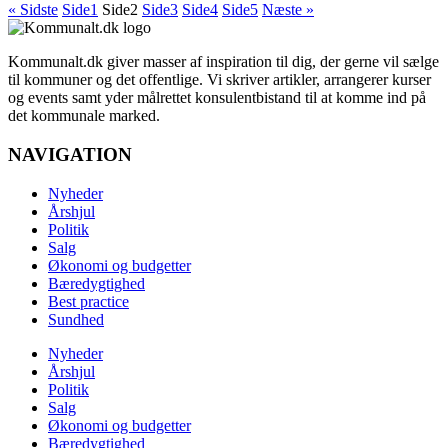
« Sidste
Side
1
Side
2
Side
3
Side
4
Side
5
Næste »
Kommunalt.dk giver masser af inspiration til dig, der gerne vil sælge
til kommuner og det offentlige. Vi skriver artikler, arrangerer kurser
og events samt yder målrettet konsulentbistand til at komme ind på
det kommunale marked.
NAVIGATION
Nyheder
Årshjul
Politik
Salg
Økonomi og budgetter
Bæredygtighed
Best practice
Sundhed
Nyheder
Årshjul
Politik
Salg
Økonomi og budgetter
Bæredygtighed